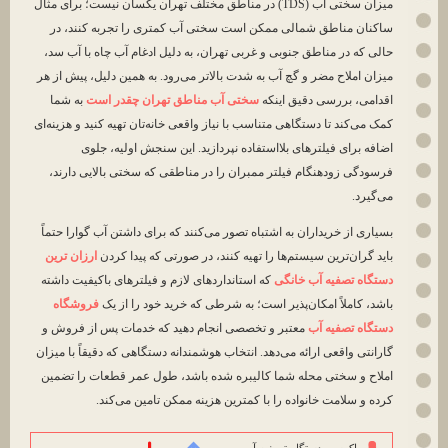
میزان سختی آب (TDS) در مناطق مختلف تهران یکسان نیست؛ برای مثال
ساکنان مناطق شمالی ممکن است سختی آب کمتری را تجربه کنند، در
حالی که در مناطق جنوبی و غربی تهران، به دلیل ادغام آب چاه با آب سد،
میزان املاح مضر و گچ آب به شدت بالاتر می‌رود. به همین دلیل، پیش از هر
اقدامی، بررسی دقیق اینکه
سختی آب مناطق تهران چقدر است
به شما
کمک می‌کند تا دستگاهی متناسب با نیاز واقعی خانه‌تان تهیه کنید و هزینه‌ای
اضافه برای فیلترهای بلااستفاده نپردازید. این سنجش اولیه، جلوی
فرسودگی زودهنگام فیلتر ممبران را در مناطقی که سختی بالایی دارند،
می‌گیرد.
بسیاری از خریداران به اشتباه تصور می‌کنند که برای داشتن آب گوارا حتماً
باید گران‌ترین سیستم‌ها را تهیه کنند، در صورتی که پیدا کردن
ارزان ترین
دستگاه تصفیه آب خانگی
که استانداردهای لازم و فیلترهای باکیفیت داشته
باشد، کاملاً امکان‌پذیر است؛ به شرطی که خرید خود را از یک
فروشگاه
دستگاه تصفیه آب
معتبر و تخصصی انجام دهید که خدمات پس از فروش و
گارانتی واقعی ارائه می‌دهد. انتخاب هوشمندانه دستگاهی که دقیقاً با میزان
املاح و سختی محله شما کالیبره شده باشد، طول عمر قطعات را تضمین
کرده و سلامت خانواده را با کمترین هزینه ممکن تامین می‌کند.