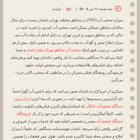
سه شنبه ۱۶ تیر ۰۵ ۱۰:۵۸
۰ بازديد
میزان سختی آب (TDS) در مناطق مختلف تهران یکسان نیست؛ برای مثال
ساکنان مناطق شمالی ممکن است سختی آب کمتری را تجربه کنند، در
حالی که در مناطق جنوبی و غربی تهران، به دلیل ادغام آب چاه با آب سد،
میزان املاح مضر و گچ آب به شدت بالاتر می‌رود. به همین دلیل، پیش از هر
اقدامی، بررسی دقیق اینکه
سختی آب مناطق تهران چقدر است
به شما
کمک می‌کند تا دستگاهی متناسب با نیاز واقعی خانه‌تان تهیه کنید و هزینه‌ای
اضافه برای فیلترهای بلااستفاده نپردازید. این سنجش اولیه، جلوی
فرسودگی زودهنگام فیلتر ممبران را در مناطقی که سختی بالایی دارند،
می‌گیرد.
بسیاری از خریداران به اشتباه تصور می‌کنند که برای داشتن آب گوارا حتماً
باید گران‌ترین سیستم‌ها را تهیه کنند، در صورتی که پیدا کردن
ارزان ترین
دستگاه تصفیه آب خانگی
که استانداردهای لازم و فیلترهای باکیفیت داشته
باشد، کاملاً امکان‌پذیر است؛ به شرطی که خرید خود را از یک
فروشگاه
دستگاه تصفیه آب
معتبر و تخصصی انجام دهید که خدمات پس از فروش و
گارانتی واقعی ارائه می‌دهد. انتخاب هوشمندانه دستگاهی که دقیقاً با میزان
املاح و سختی محله شما کالیبره شده باشد، طول عمر قطعات را تضمین