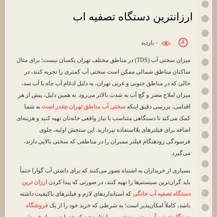
ارزانترین دستگاه تصفیه اب
۰ بازديد
میزان سختی آب (TDS) در مناطق مختلف تهران یکسان نیست؛ برای مثال
ساکنان مناطق شمالی ممکن است سختی آب کمتری را تجربه کنند، در
حالی که در مناطق جنوبی و غربی تهران، به دلیل ادغام آب چاه با آب سد،
میزان املاح مضر و گچ آب به شدت بالاتر می‌رود. به همین دلیل، پیش از هر
اقدامی، بررسی دقیق اینکه
سختی آب مناطق تهران چقدر است
به شما
کمک می‌کند تا دستگاهی متناسب با نیاز واقعی خانه‌تان تهیه کنید و هزینه‌ای
اضافه برای فیلترهای بلااستفاده نپردازید. این سنجش اولیه، جلوی
فرسودگی زودهنگام فیلتر ممبران را در مناطقی که سختی بالایی دارند،
می‌گیرد.
بسیاری از خریداران به اشتباه تصور می‌کنند که برای داشتن آب گوارا حتماً
باید گران‌ترین سیستم‌ها را تهیه کنند، در صورتی که پیدا کردن
ارزان ترین
دستگاه تصفیه آب خانگی
که استانداردهای لازم و فیلترهای باکیفیت داشته
باشد، کاملاً امکان‌پذیر است؛ به شرطی که خرید خود را از یک
فروشگاه
دستگاه تصفیه آب
معتبر و تخصصی انجام دهید که خدمات پس از فروش و