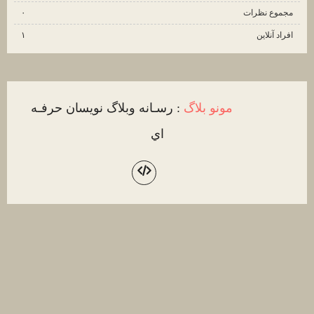
مجموع نظرات
۰
افراد آنلاین
۱
مونو بلاگ
: رسـانه وبلاگ نويسان حرفـه
اي