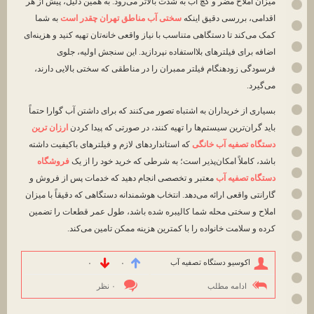
میزان املاح مضر و گچ آب به شدت بالاتر می‌رود. به همین دلیل، پیش از هر
اقدامی، بررسی دقیق اینکه
سختی آب مناطق تهران چقدر است
به شما
کمک می‌کند تا دستگاهی متناسب با نیاز واقعی خانه‌تان تهیه کنید و هزینه‌ای
اضافه برای فیلترهای بلااستفاده نپردازید. این سنجش اولیه، جلوی
فرسودگی زودهنگام فیلتر ممبران را در مناطقی که سختی بالایی دارند،
می‌گیرد.
بسیاری از خریداران به اشتباه تصور می‌کنند که برای داشتن آب گوارا حتماً
باید گران‌ترین سیستم‌ها را تهیه کنند، در صورتی که پیدا کردن
ارزان ترین
دستگاه تصفیه آب خانگی
که استانداردهای لازم و فیلترهای باکیفیت داشته
باشد، کاملاً امکان‌پذیر است؛ به شرطی که خرید خود را از یک
فروشگاه
دستگاه تصفیه آب
معتبر و تخصصی انجام دهید که خدمات پس از فروش و
گارانتی واقعی ارائه می‌دهد. انتخاب هوشمندانه دستگاهی که دقیقاً با میزان
املاح و سختی محله شما کالیبره شده باشد، طول عمر قطعات را تضمین
کرده و سلامت خانواده را با کمترین هزینه ممکن تامین می‌کند.
اکوسیو دستگاه تصفیه آب
۰
۰
ادامه مطلب
۰ نظر