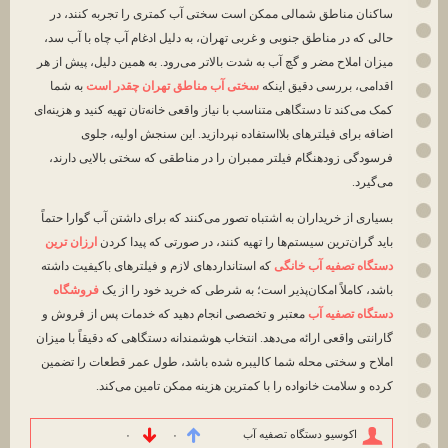
ساکنان مناطق شمالی ممکن است سختی آب کمتری را تجربه کنند، در
حالی که در مناطق جنوبی و غربی تهران، به دلیل ادغام آب چاه با آب سد،
میزان املاح مضر و گچ آب به شدت بالاتر می‌رود. به همین دلیل، پیش از هر
اقدامی، بررسی دقیق اینکه
سختی آب مناطق تهران چقدر است
به شما
کمک می‌کند تا دستگاهی متناسب با نیاز واقعی خانه‌تان تهیه کنید و هزینه‌ای
اضافه برای فیلترهای بلااستفاده نپردازید. این سنجش اولیه، جلوی
فرسودگی زودهنگام فیلتر ممبران را در مناطقی که سختی بالایی دارند،
می‌گیرد.
بسیاری از خریداران به اشتباه تصور می‌کنند که برای داشتن آب گوارا حتماً
باید گران‌ترین سیستم‌ها را تهیه کنند، در صورتی که پیدا کردن
ارزان ترین
دستگاه تصفیه آب خانگی
که استانداردهای لازم و فیلترهای باکیفیت داشته
باشد، کاملاً امکان‌پذیر است؛ به شرطی که خرید خود را از یک
فروشگاه
دستگاه تصفیه آب
معتبر و تخصصی انجام دهید که خدمات پس از فروش و
گارانتی واقعی ارائه می‌دهد. انتخاب هوشمندانه دستگاهی که دقیقاً با میزان
املاح و سختی محله شما کالیبره شده باشد، طول عمر قطعات را تضمین
کرده و سلامت خانواده را با کمترین هزینه ممکن تامین می‌کند.
اکوسیو دستگاه تصفیه آب
۰
۰