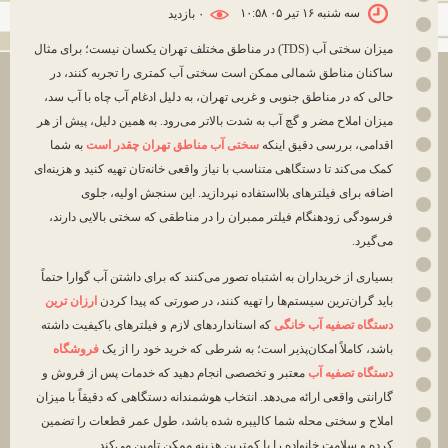
سه شنبه ۱۶ تیر ۰۵ ۱۰:۵۸
۰ بازديد
میزان سختی آب (TDS) در مناطق مختلف تهران یکسان نیست؛ برای مثال
ساکنان مناطق شمالی ممکن است سختی آب کمتری را تجربه کنند، در
حالی که در مناطق جنوبی و غربی تهران، به دلیل ادغام آب چاه با آب سد،
میزان املاح مضر و گچ آب به شدت بالاتر می‌رود. به همین دلیل، پیش از هر
اقدامی، بررسی دقیق اینکه
سختی آب مناطق تهران چقدر است
به شما
کمک می‌کند تا دستگاهی متناسب با نیاز واقعی خانه‌تان تهیه کنید و هزینه‌ای
اضافه برای فیلترهای بلااستفاده نپردازید. این سنجش اولیه، جلوی
فرسودگی زودهنگام فیلتر ممبران را در مناطقی که سختی بالایی دارند،
می‌گیرد.
بسیاری از خریداران به اشتباه تصور می‌کنند که برای داشتن آب گوارا حتماً
باید گران‌ترین سیستم‌ها را تهیه کنند، در صورتی که پیدا کردن
ارزان ترین
دستگاه تصفیه آب خانگی
که استانداردهای لازم و فیلترهای باکیفیت داشته
باشد، کاملاً امکان‌پذیر است؛ به شرطی که خرید خود را از یک
فروشگاه
دستگاه تصفیه آب
معتبر و تخصصی انجام دهید که خدمات پس از فروش و
گارانتی واقعی ارائه می‌دهد. انتخاب هوشمندانه دستگاهی که دقیقاً با میزان
املاح و سختی محله شما کالیبره شده باشد، طول عمر قطعات را تضمین
کرده و سلامت خانواده را با کمترین هزینه ممکن تامین می‌کند.