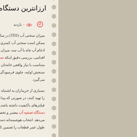
ارزانترین دستگاه
۰ بازديد
میزان سخ
ممکن است سختی آب کمتری را ت
ادغام آب چاه با آب سد، میزان 
اقدامی، بررسی دقیق اینکه
سخ
متناسب با نیاز واقعی خانه‌تان ت
سنجش اولیه، جلوی فرسودگی زو
می‌گیرد.
بسیاری از خریداران به اشتباه ت
را تهیه کنند، در صورتی که پید
فیلترهای باکیفیت داشته باشد، 
دستگاه تصفیه آب
معتبر و تخصص
می‌دهد. انتخاب هوشمندانه دست
طول عمر قطعات را تضمین کرده 