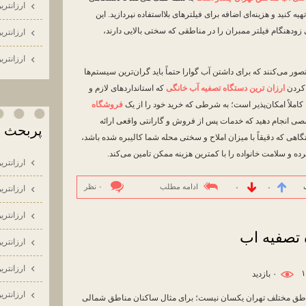
ارزانتري
هیه کنید و هزینه‌ای اضافه برای فیلترهای بلااستفاده نپردازید. این
دهنگام فیلتر ممبران را در مناطقی که سختی بالایی دارند،
ارزانتري
ارزانتري
صور می‌کنند که برای داشتن آب گوارا حتماً باید گران‌ترین سیستم‌ها
ا کردن
ارزان ترین دستگاه تصفیه آب خانگی
که استانداردهای لازم و
کاملاً امکان‌پذیر است؛ به شرطی که خرید خود را از یک
فروشگاه
ی انجام دهید که خدمات پس از فروش و گارانتی واقعی ارائه
پربحث ت
گاهی که دقیقاً با میزان املاح و سختی محله شما کالیبره شده باشد،
و سلامت خانواده را با کمترین هزینه ممکن تامین می‌کند.
ارزانتري
ادامه مطلب
۰ نظر
۰
۰
ارزانتري
ارزانتري
 تصفیه اب
ارزانتري
ارزانتري
۰ بازديد
ارزانتري
تی آب (TDS) در مناطق مختلف تهران یکسان نیست؛ برای مثال ساکنان مناطق شمالی