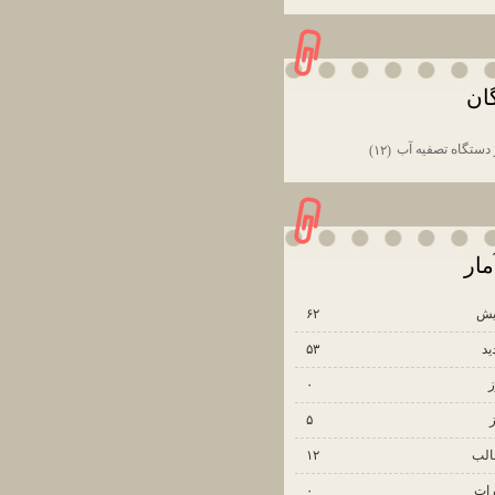
ان
دستگاه تصفيه آب
(۱۲)
مار
ش‌
۶۲
ید
۵۳
ز
۰
۵
الب
۱۲
ات
۰