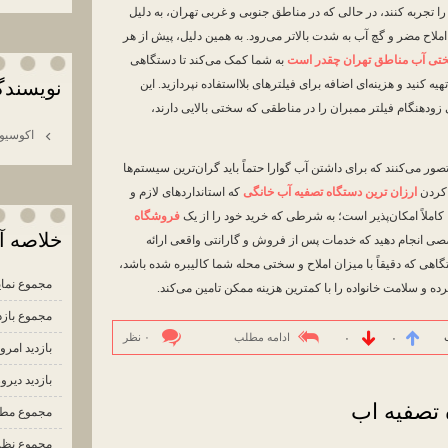
جربه کنند، در حالی که در مناطق جنوبی و غربی تهران، به دلیل
املاح مضر و گچ آب به شدت بالاتر می‌رود. به همین دلیل، پیش از هر
تی آب مناطق تهران چقدر است
به شما کمک می‌کند تا دستگاهی
نويسندگ
هیه کنید و هزینه‌ای اضافه برای فیلترهای بلااستفاده نپردازید. این
دهنگام فیلتر ممبران را در مناطقی که سختی بالایی دارند،
اكوسيو 
صور می‌کنند که برای داشتن آب گوارا حتماً باید گران‌ترین سیستم‌ها
ا کردن
ارزان ترین دستگاه تصفیه آب خانگی
که استانداردهای لازم و
کاملاً امکان‌پذیر است؛ به شرطی که خرید خود را از یک
فروشگاه
خلاصه آ
ی انجام دهید که خدمات پس از فروش و گارانتی واقعی ارائه
گاهی که دقیقاً با میزان املاح و سختی محله شما کالیبره شده باشد،
مجموع نمای
و سلامت خانواده را با کمترین هزینه ممکن تامین می‌کند.
مجموع بازد
ادامه مطلب
۰ نظر
۰
۰
بازدید امرو
بازدید دیروز
 تصفیه اب
مجموع مط
مجموع نظر