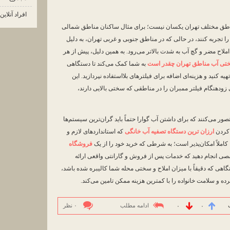
افراد آنلاین
تی آب (TDS) در مناطق مختلف تهران یکسان نیست؛ برای مثال ساکنان مناطق شمالی
جربه کنند، در حالی که در مناطق جنوبی و غربی تهران، به دلیل
املاح مضر و گچ آب به شدت بالاتر می‌رود. به همین دلیل، پیش از هر
تی آب مناطق تهران چقدر است
به شما کمک می‌کند تا دستگاهی
هیه کنید و هزینه‌ای اضافه برای فیلترهای بلااستفاده نپردازید. این
دهنگام فیلتر ممبران را در مناطقی که سختی بالایی دارند،
صور می‌کنند که برای داشتن آب گوارا حتماً باید گران‌ترین سیستم‌ها
ا کردن
ارزان ترین دستگاه تصفیه آب خانگی
که استانداردهای لازم و
کاملاً امکان‌پذیر است؛ به شرطی که خرید خود را از یک
فروشگاه
ی انجام دهید که خدمات پس از فروش و گارانتی واقعی ارائه
گاهی که دقیقاً با میزان املاح و سختی محله شما کالیبره شده باشد،
و سلامت خانواده را با کمترین هزینه ممکن تامین می‌کند.
ادامه مطلب
۰ نظر
۰
۰