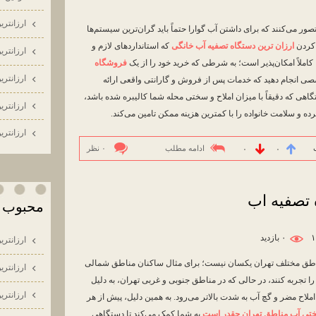
ارزانتري
صور می‌کنند که برای داشتن آب گوارا حتماً باید گران‌ترین سیستم‌ها
ا کردن
ارزان ترین دستگاه تصفیه آب خانگی
که استانداردهای لازم و
ارزانتري
کاملاً امکان‌پذیر است؛ به شرطی که خرید خود را از یک
فروشگاه
ارزانتري
ی انجام دهید که خدمات پس از فروش و گارانتی واقعی ارائه
گاهی که دقیقاً با میزان املاح و سختی محله شما کالیبره شده باشد،
ارزانتري
و سلامت خانواده را با کمترین هزینه ممکن تامین می‌کند.
ارزانتري
ادامه مطلب
۰ نظر
۰
۰
 تصفیه اب
محبوب ت
۰ بازديد
ارزانتري
تی آب (TDS) در مناطق مختلف تهران یکسان نیست؛ برای مثال ساکنان مناطق شمالی
ارزانتري
جربه کنند، در حالی که در مناطق جنوبی و غربی تهران، به دلیل
ارزانتري
املاح مضر و گچ آب به شدت بالاتر می‌رود. به همین دلیل، پیش از هر
تی آب مناطق تهران چقدر است
به شما کمک می‌کند تا دستگاهی