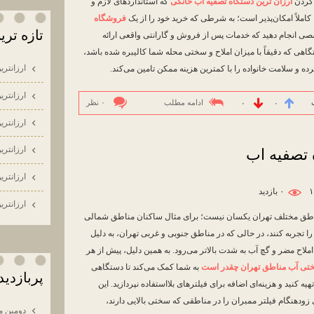
ا کردن
ارزان ترین دستگاه تصفیه آب خانگی
که استانداردهای لازم و
کاملاً امکان‌پذیر است؛ به شرطی که خرید خود را از یک
فروشگاه
تازه تر
ی انجام دهید که خدمات پس از فروش و گارانتی واقعی ارائه
گاهی که دقیقاً با میزان املاح و سختی محله شما کالیبره شده باشد،
ارزانتري
و سلامت خانواده را با کمترین هزینه ممکن تامین می‌کند.
ارزانتري
ادامه مطلب
۰ نظر
۰
۰
ارزانتري
ارزانتري
 تصفیه اب
ارزانتري
۰ بازديد
ارزانتري
تی آب (TDS) در مناطق مختلف تهران یکسان نیست؛ برای مثال ساکنان مناطق شمالی
جربه کنند، در حالی که در مناطق جنوبی و غربی تهران، به دلیل
املاح مضر و گچ آب به شدت بالاتر می‌رود. به همین دلیل، پیش از هر
تی آب مناطق تهران چقدر است
به شما کمک می‌کند تا دستگاهی
پربازدي
هیه کنید و هزینه‌ای اضافه برای فیلترهای بلااستفاده نپردازید. این
دهنگام فیلتر ممبران را در مناطقی که سختی بالایی دارند،
دومین م